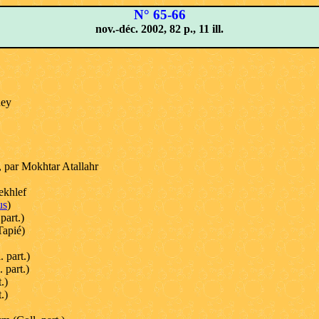
N° 65-66
nov.-déc. 2002, 82 p., 11 ill.
Rey
, par Mokhtar Atallahr
ekhlef
us
)
part.)
Tapié)
. part.)
 part.)
.)
.)