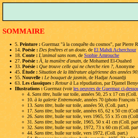
SOMMAIRE
5.
Peinture :
Guermaz "à la conquête du cosmos", par Pierre 
14.
Poésie :
Des fenêtres et un doute
, de
El Mahdi Acherchour
18.
Conte :
L'animal sans nom
, de
Sophie Amrouche
27.
Poésie :
À, la manière d'anatn
, de Mohamed El-Ouahed
33.
Poésie :
Que trouve celle qui ne cherche rien ?
, Anonyme
45.
Étude :
Situation de la littérature algérienne des années 90
55.
Nouvelle :
Le bouquet de jasmin
, de Hadjar Aouardji
63.
Les classiques :
Retour à
La répudiation, par Djamel Beny
Illustrations :
Guermaz (voir
les oeuvres de Guermaz ci-desso
4.
Sans titre
, huile sur toile, années 50, 25 x 17 cm (Coll. 
10.
à la galerie Entremonde
, années 70 (photo François 
13.
Sans titre
, huile sur toile, années 50, (Coll. part.)
17.
Sans titre
, huile sur toile, années 65, 62 x 50 cm (Coll
26.
Sans titre
, huile sur toile, vers 1965, 55 x 35 cm (Coll.
31.
Sans titre
, huile sur toile, 1965, 50 x 41 cm (Coll. part
32.
Sans titre
, huile sur toile, 1972, 73 x 60 cm (Coll. part
44.
Sans titre
, huile sur toile, vers 1972, (Coll. part.)