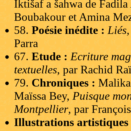
Iktišaf a šahwa de Fadila
Boubakour et Amina Mez
58.
Poésie inédite :
Liés,
Parra
67.
Etude :
Ecriture mag
textuelles
, par Rachid Raï
79.
Chroniques :
Malik
Maïssa Bey,
Puisque mon
Montpellier
, par Franço
Illustrations artistiqu