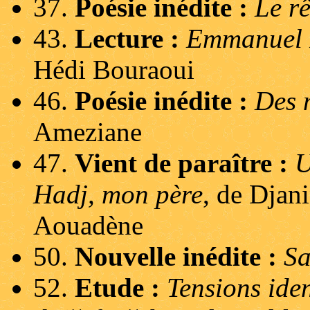
37.
Poésie inédite :
Le r
43.
Lecture :
Emmanuel R
Hédi Bouraoui
46.
Poésie inédite :
Des m
Ameziane
47.
Vient de paraître :
U
Hadj, mon père
, de Djan
Aouadène
50.
Nouvelle inédite :
Sa
52.
Etude :
Tensions iden