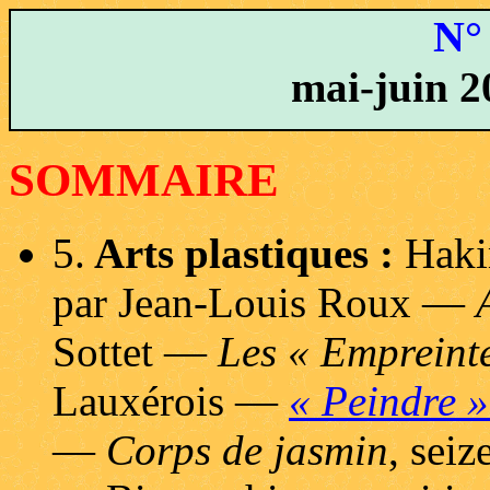
N°
mai-juin 20
SOMMAIRE
5.
Arts plastiques :
Hak
par Jean-Louis Roux —
Sottet —
Les « Empreint
Lauxérois —
« Peindre » 
—
Corps de jasmin
, sei