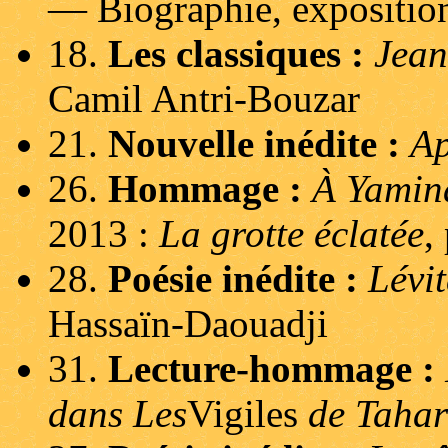
— Biographie, expositio
18.
Les classiques :
Jea
Camil Antri-Bouzar
21.
Nouvelle inédite :
Ap
26.
Hommage :
À Yamin
2013 :
La grotte éclatée
,
28.
Poésie inédite :
Lévit
Hassaïn-Daouadji
31.
Lecture-hommage :
dans Les
Vigiles
de Tahar