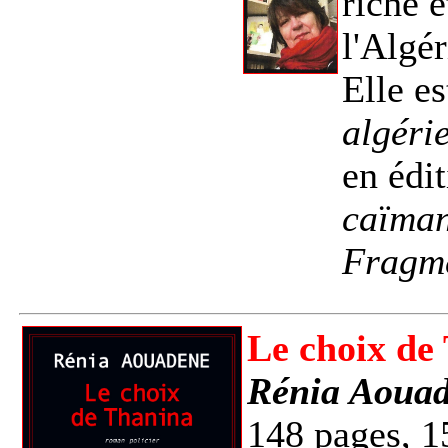
riche e
l'Algér
Elle es
algéri
en édi
caïman
Fragm
Le choix de
Rénia Aoua
148 pages, 