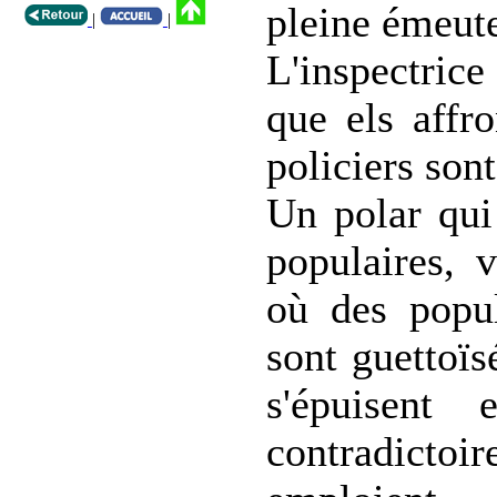
pleine émeute
|
|
L'inspectric
que els affro
policiers son
Un polar qui 
populaires, 
où des popul
sont guettoïs
s'épuisent 
contradicto