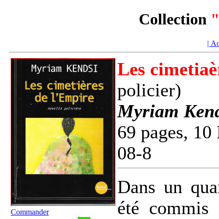
Collection
"
| A
Les cimetiaè
policier)
Myriam Kend
69 pages, 10
08-8
Dans un quar
été commis n
Commander