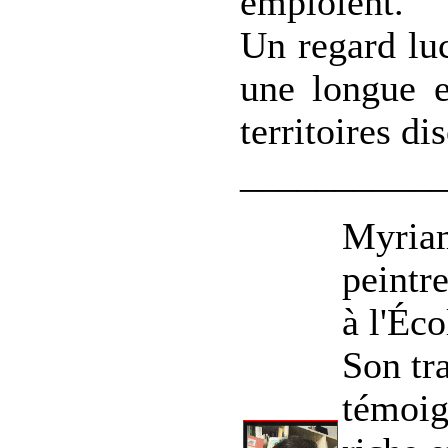
emploient.
Un regard luc
une longue e
territoires di
__________
Myriam
peintre
à l'Éc
Son tr
témoign