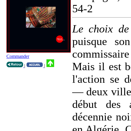
54-2
Le choix de
puisque son
commissaire
Commander
Mais il est 
|
|
l'action se 
— deux ville
début des 
décennie noi
en Algérie. C