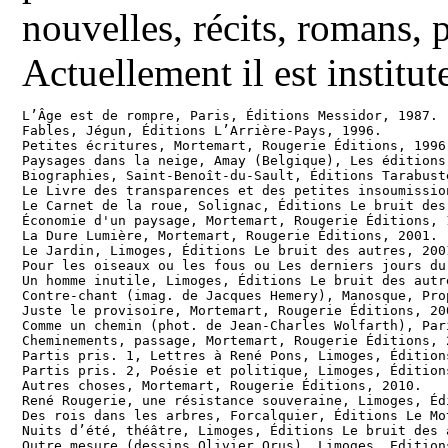
nouvelles, récits, romans, pr
Actuellement il est institut
L’Âge est de rompre, Paris, Éditions Messidor, 1987.

Fables, Jégun, Éditions L’Arrière-Pays, 1996.

Petites écritures, Mortemart, Rougerie Éditions, 1996.
Paysages dans la neige, Amay (Belgique), Les éditions
Biographies, Saint-Benoît-du-Sault, Éditions Tarabuste
Le Livre des transparences et des petites insoumissio
Le Carnet de la roue, Solignac, Éditions Le bruit des 
Économie d'un paysage, Mortemart, Rougerie Éditions, 1
La Dure Lumière, Mortemart, Rougerie Éditions, 2001.

Le Jardin, Limoges, Éditions Le bruit des autres, 2001
Pour les oiseaux ou les fous ou Les derniers jours du
Un homme inutile, Limoges, Éditions Le bruit des autre
Contre-chant (imag. de Jacques Hemery), Manosque, Pro
Juste le provisoire, Mortemart, Rougerie Éditions, 200
Comme un chemin (phot. de Jean-Charles Wolfarth), Par
Cheminements, passage, Mortemart, Rougerie Éditions, 2
Partis pris. 1, Lettres à René Pons, Limoges, Édition
Partis pris. 2, Poésie et politique, Limoges, Édition
Autres choses, Mortemart, Rougerie Éditions, 2010.

René Rougerie, une résistance souveraine, Limoges, Éd
Des rois dans les arbres, Forcalquier, Éditions Le Mot
Nuits d’été, théâtre, Limoges, Éditions Le bruit des a
Outre mesure (dessins Olivier Orus), Limoges, Edition