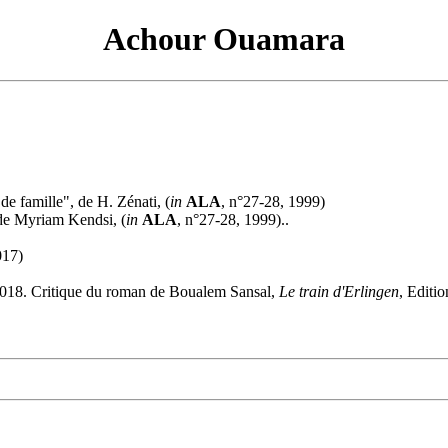
Achour Ouamara
de famille", de H. Zénati, (
in
ALA
, n°27-28, 1999)
s de Myriam Kendsi, (
in
ALA
, n°27-28, 1999)..
017)
2018. Critique du roman de Boualem Sansal,
Le train d'Erlingen
, Editio