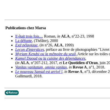
Publications chez Marsa
Il était trois fois...
, Roman,
in
ALA
, n°22-23, 1998
La défunte
, (Théâtre), 2000
Exil pélagique
, (
in
n°26,
ALA
, 1999)
Leçon d'interstices
, préface au livre de photographies "Livret 
Myriam Kendsi ou la mémoire du seuil
,
Article sur les toile
Kamel Daoud ou la cuisine des dépendances
,
(
in
ALA
, n°207-212, 2017, et
Le Quotidien d'Oran
, juin 2
Vanitas vanitatum, omnia vanitas
,
in
Revue A
, n°1, 2018.
Le nouveau Sansal est arrivé !
,
in
Revue A
, n°3, décembre 
Gallimardl, 2018.