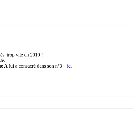
s, trop vite en 2019 !
te.
ue A
lui a consacré dans son n°3
ici